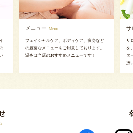
メニュー
サ
Menu
イ
フェイシャルケア、ボディケア、痩身など
サ
の
の豊富なメニューをご用意しております。
を
い
温灸は当店のおすすめメニューです！
タ
扱
せ
n