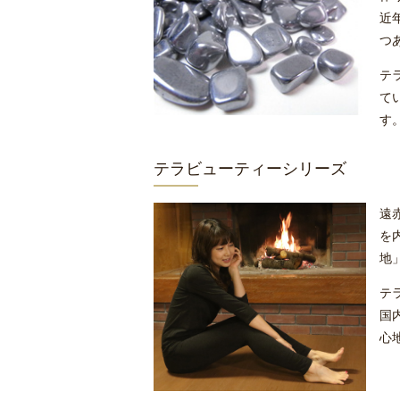
近
つ
テ
て
す
テラビューティーシリーズ
遠
を
地
テ
国
心